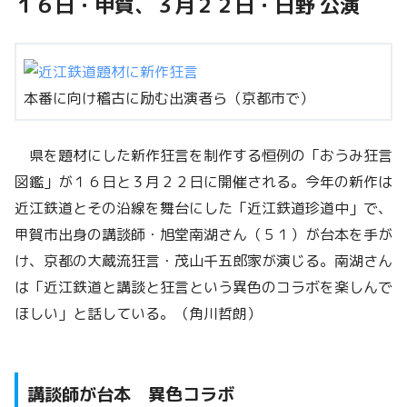
１６日・甲賀、３月２２日・日野 公演
本番に向け稽古に励む出演者ら（京都市で）
県を題材にした新作狂言を制作する恒例の「おうみ狂言
図鑑」が１６日と３月２２日に開催される。今年の新作は
近江鉄道とその沿線を舞台にした「近江鉄道珍道中」で、
甲賀市出身の講談師・旭堂南湖さん（５１）が台本を手が
け、京都の大蔵流狂言・茂山千五郎家が演じる。南湖さん
は「近江鉄道と講談と狂言という異色のコラボを楽しんで
ほしい」と話している。（角川哲朗）
講談師が台本 異色コラボ