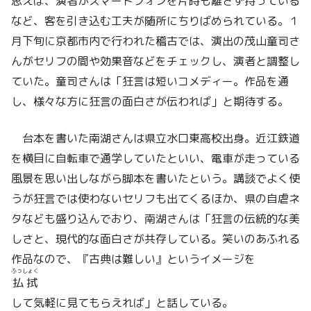
思えば、演者がスマートフォンを片時も離さず持っている
など、客を引き込む工夫が随所にちりばめられている。１
月下旬に京都市内で行われた稽古では、演出の茂山童司さ
んがセリフの間や効果音などをチェックし、演者と調整し
ていた。童司さんは「狂言は短いコメディー。作品を通
し、様々な方に狂言の面白さが伝われば」と期待する。
台本を書いた南湖さんは県立水口東高校出身。近江鉄道
を横目に自転車で通学していたといい、電車が走っている
風景を思い出しながら脚本を書いたという。講談でよく使
うが狂言では使わないセリフも出てくるほか、県の自虐ネ
タなども盛り込んでおり、南湖さんは「狂言の伝統的な美
しさと、現代的な面白さが共存している。笑いのあふれる
作品なので、『古典は難しい』というイメージを
ふっしょく
払拭
して気軽に見てもらえれば」と話している。