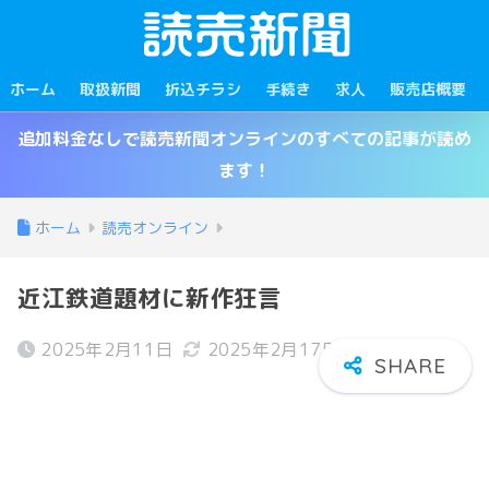
ホーム
取扱新聞
折込チラシ
手続き
求人
販売店概要
追加料金なしで読売新聞オンラインのすべての記事が読め
ます！
ホーム
読売オンライン
近江鉄道題材に新作狂言
2025年2月11日
2025年2月17日