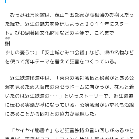
おうみ狂言図鑑は、茂山千五郎家が彦根藩のお抱えだっ
た縁で、近江の魅力を発信しようと２０１１年にスター
ト。びわ湖芸術文化財団などの主催で、これまで「
ふな
鮒
ずしの憂うつ」「安土城ひみつ会議」など、県の名物など
を使って毎年テーマを替えて狂言をつくっている。
近江鉄道珍道中は、「東京の会社会長と秘書がとある公
演を見るため大阪市の京セラドームに向かうが、なんと着
いたのは近江鉄道の……」というストーリーで、近江鉄道
に伝わる実話が基になっている。公演会場がいずれも沿線
にあることから同社との協力が実現した。
「ヤイヤイ秘書や」など狂言独特の言い回しがあるかと