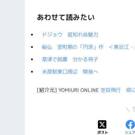
あわせて読みたい
ドジョウ 底知れぬ魅力
秘仏 室町期の「円派」作 ＜東近江・
草津で就農 分かる冊子
米原駅東口周辺 開発へ
[紹介元] YOMIURI ONLINE
空自飛行 県
ポスト
シェ