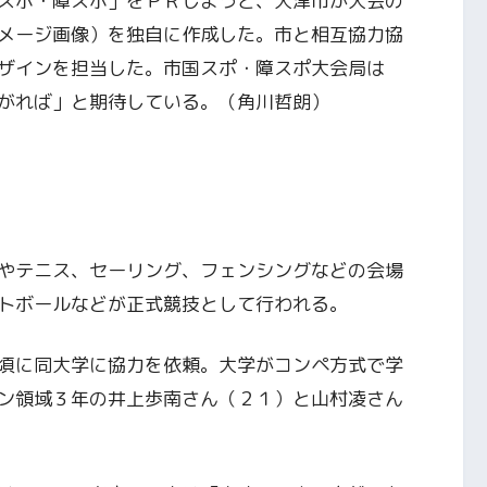
スポ・障スポ」をＰＲしようと、大津市が大会の
メージ画像）を独自に作成した。市と相互協力協
ザインを担当した。市国スポ・障スポ大会局は
がれば」と期待している。（角川哲朗）
やテニス、セーリング、フェンシングなどの会場
トボールなどが正式競技として行われる。
頃に同大学に協力を依頼。大学がコンペ方式で学
ン領域３年の井上歩南さん（２１）と山村凌さん