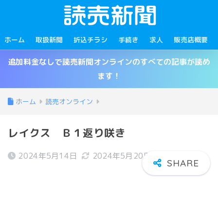
ホーム
取扱新聞
折込チラシ
手続き
求人
販売店概要
追加料金なしで読売新聞オンラインのすべての記事が読め
ます！
ホーム
読売オンライン
レイクス Ｂ１返り咲き
2024年5月14日
2024年5月20日