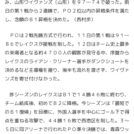
み、山形ワイヴァンズ（山形）を９７―７４で破った。前
日の第１戦から２連勝で、ＰＯ２位以内の昇格条件を満た
し、念願のＢ１昇格を決めた。（西村歩）
ＰＯは２戦先勝方式で行われ、１１日の第１戦は９１―
８６でレイクスが接戦を制した。１２日はチーム史上最多
の来場者となる約４７００人の観客が見守る中、序盤から
レイクスのライアン・クリーナー選手がダンクシュートを
決めるなど主導権を握り、後半も流れを渡さず、ワイヴァ
ンズを寄せ付けなかった。
昨シーズンのレイクスはＢ１で１４勝４６敗に終わり、
チーム結成後、初めてＢ２に降格。今シーズンは「最短で
のＢ１復帰」を目標に、外国人選手を中心にゴール下で得
点を重ねる攻撃で、４４勝１６敗で西地区を制した。３～
５日に同アリーナで行われたＰＯ準々決勝では、青森ワッ