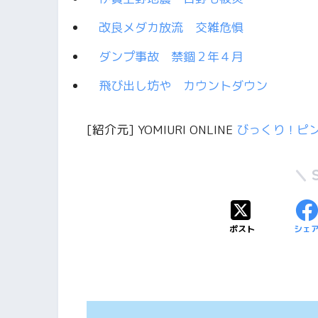
改良メダカ放流 交雑危惧
ダンプ事故 禁錮２年４月
飛び出し坊や カウントダウン
[紹介元] YOMIURI ONLINE
びっくり！ピ
ポスト
シェ