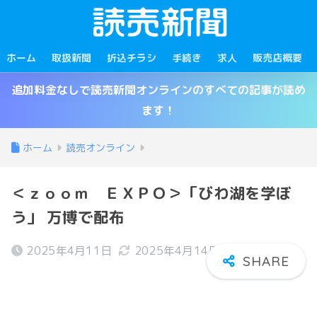
ホーム
取扱新聞
折込チラシ
手続き
求人
販売店概要
追加料金なしで読売新聞オンラインのすべての記事が読め
ます！
ホーム
読売オンライン
＜ｚｏｏｍ ＥＸＰＯ＞「びわ湖を学ぼ
う」 万博で配布
2025年4月11日
2025年4月14日