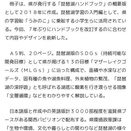
冊子は、県が発行する「琵琶湖ハンドブック」の概要版
として２０１８年に作成。琵琶湖学習の入門編として、県
の学習船「うみのこ」に乗船する小学生らに活用されてい
る。今回、７年ぶりにハンドブックを改訂するのに合わせ
て内容やデザインを刷新した。
Ａ５判、２０ページ。琵琶湖版のＳＤＧｓ（持続可能な
開発目標）として県が掲げる１３の目標「マザーレイクゴ
ールズ（ＭＬＧｓ）」に沿った構成で、面積や水深などの
データ、固有種の魚や湖魚料理、外来植物の繁茂、「琵琶
湖の深呼吸」とも呼ばれる湖底に酸素を行き渡らせる現象
「全層循環」などをわかりやすく解説している。
日本語版と作成中の英語版計３０００部程度を滋賀県ブ
ースがある関西パビリオンで配布する。県環境政策課は
「生物や環境、文化や暮らしとの関わりなど琵琶湖の様々