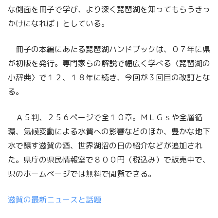
な側面を冊子で学び、より深く琵琶湖を知ってもらうきっ
かけになれば」としている。
冊子の本編にあたる琵琶湖ハンドブックは、０７年に県
が初版を発行。専門家らの解説で幅広く学べる〈琵琶湖の
小辞典〉で１２、１８年に続き、今回が３回目の改訂とな
る。
Ａ５判、２５６ページで全１０章。ＭＬＧｓや全層循
環、気候変動による水質への影響などのほか、豊かな地下
水で醸す滋賀の酒、世界湖沼の日の紹介などが追加され
た。県庁の県民情報室で８００円（税込み）で販売中で、
県のホームページでは無料で閲覧できる。
滋賀の最新ニュースと話題