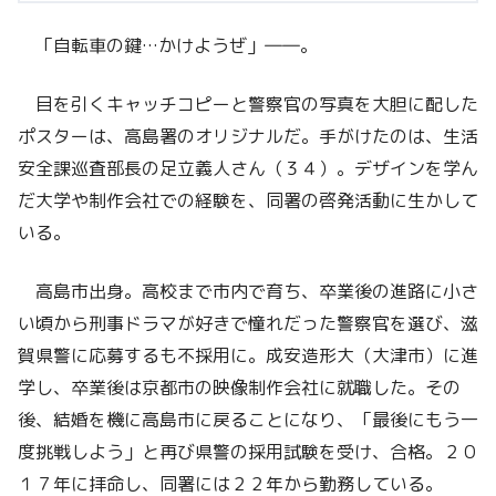
「自転車の鍵…かけようぜ」――。
目を引くキャッチコピーと警察官の写真を大胆に配した
ポスターは、高島署のオリジナルだ。手がけたのは、生活
安全課巡査部長の足立義人さん（３４）。デザインを学ん
だ大学や制作会社での経験を、同署の啓発活動に生かして
いる。
高島市出身。高校まで市内で育ち、卒業後の進路に小さ
い頃から刑事ドラマが好きで憧れだった警察官を選び、滋
賀県警に応募するも不採用に。成安造形大（大津市）に進
学し、卒業後は京都市の映像制作会社に就職した。その
後、結婚を機に高島市に戻ることになり、「最後にもう一
度挑戦しよう」と再び県警の採用試験を受け、合格。２０
１７年に拝命し、同署には２２年から勤務している。