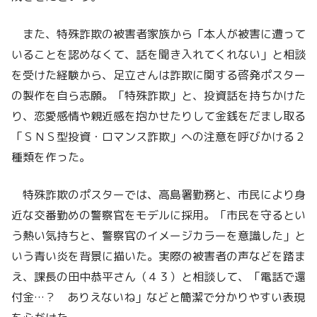
また、特殊詐欺の被害者家族から「本人が被害に遭って
いることを認めなくて、話を聞き入れてくれない」と相談
を受けた経験から、足立さんは詐欺に関する啓発ポスター
の製作を自ら志願。「特殊詐欺」と、投資話を持ちかけた
り、恋愛感情や親近感を抱かせたりして金銭をだまし取る
「ＳＮＳ型投資・ロマンス詐欺」への注意を呼びかける２
種類を作った。
特殊詐欺のポスターでは、高島署勤務と、市民により身
近な交番勤めの警察官をモデルに採用。「市民を守るとい
う熱い気持ちと、警察官のイメージカラーを意識した」と
いう青い炎を背景に描いた。実際の被害者の声などを踏ま
え、課長の田中恭平さん（４３）と相談して、「電話で還
付金…？ ありえないね」などと簡潔で分かりやすい表現