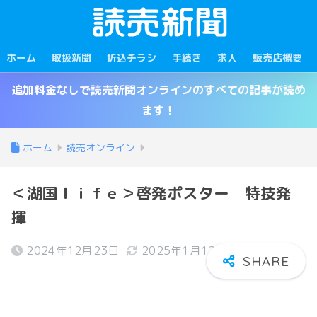
ホーム
取扱新聞
折込チラシ
手続き
求人
販売店概要
追加料金なしで読売新聞オンラインのすべての記事が読め
ます！
ホーム
読売オンライン
＜湖国ｌｉｆｅ＞啓発ポスター 特技発
揮
2024年12月23日
2025年1月12日