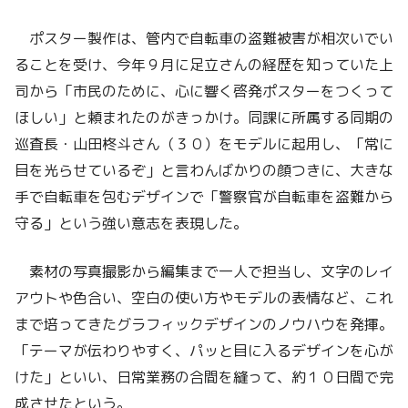
ポスター製作は、管内で自転車の盗難被害が相次いでい
ることを受け、今年９月に足立さんの経歴を知っていた上
司から「市民のために、心に響く啓発ポスターをつくって
ほしい」と頼まれたのがきっかけ。同課に所属する同期の
巡査長・山田柊斗さん（３０）をモデルに起用し、「常に
目を光らせているぞ」と言わんばかりの顔つきに、大きな
手で自転車を包むデザインで「警察官が自転車を盗難から
守る」という強い意志を表現した。
素材の写真撮影から編集まで一人で担当し、文字のレイ
アウトや色合い、空白の使い方やモデルの表情など、これ
まで培ってきたグラフィックデザインのノウハウを発揮。
「テーマが伝わりやすく、パッと目に入るデザインを心が
けた」といい、日常業務の合間を縫って、約１０日間で完
成させたという。