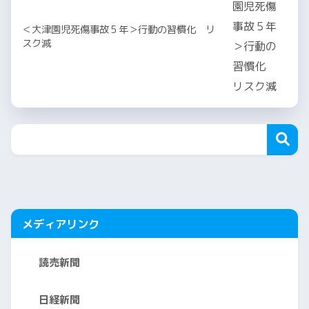
＜大津園児死傷事故５年＞行動の習慣化 リ
スク減
メディアリンク
読売新聞
日経新聞