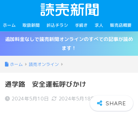
ホーム
取扱新聞
折込チラシ
手続き
求人
販売店概要
追加料金なしで読売新聞オンラインのすべての記事が読め
ます！
ホーム
読売オンライン
通学路 安全運転呼びかけ
2024年5月10日
2024年5月18日