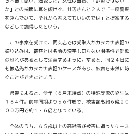
ら不審に思い、通報した。女性は当初、「詐欺ではない
か」との指摘に耳を傾けず、井辺さんと２人で「一度警察
を呼んでみて、それから考えてもいいのでは」と提案する
などして説得したという。
この事案を受けて、同支店では受取人がカタカナ表記の
振り込みは、顧客とは名前の漢字も知らない関係性で詐欺
の恐れがあるとして注意するように。すると、同２４日に
も振込先がカタカナ表記のケースがあり、被害を未然に防
ぐことができたという。
県警によると、今年（６月末時点）の特殊詐欺の発生は
１８４件。前年同期より５６件増で、被害額も約６億２０
００万円で約１・６倍となっている。
全体のうち、６５歳以上の高齢者が被害に遭ったケース