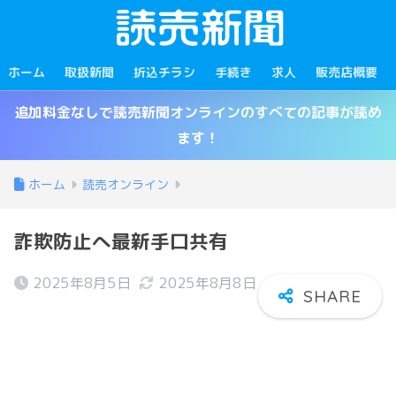
ホーム
取扱新聞
折込チラシ
手続き
求人
販売店概要
追加料金なしで読売新聞オンラインのすべての記事が読め
ます！
ホーム
読売オンライン
詐欺防止へ最新手口共有
2025年8月5日
2025年8月8日