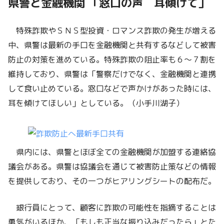
県警と金融機関 「窓口の声 耳傾けて」
特殊詐欺やＳＮＳ型投資・ロマンス詐欺の発生が増える
中、県警は最新の手口を金融機関と共有するなどして被害
防止の対策を進めている。特殊詐欺の阻止率も６～７割を
維持しており、県警は「警察だけでなく、金融機関と連携
して食い止めている。窓口などで声かけがあった時には、
耳を傾けてほしい」としている。（小手川湖子）
県内には、県警とほぼ全ての金融機関が加盟する連絡協
議会がある。県警は協議会を通じて被害防止策などの情報
を提供しており、その一つがヒアリングシートの配布だ。
銀行員にとって、顧客に詐欺の可能性を指摘することは
勇気がいるほか、「もしも正当な振り込みだったら」とた