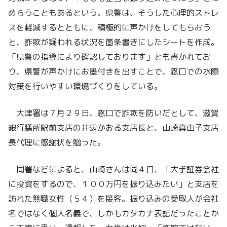
めらうこともあるという。県警は、そうした心理的ストレ
スを軽減するとともに、積極的に声かけをしてもらおう
と、詐欺が疑われる状況を箇条書きにしたシートを作成。
「県警の指導により確認しております」とも書かれてお
り、県警が声かけにお墨付きを出すことで、窓口での水際
対策を行いやすい環境づくりをしている。
大津署は７月２９日、窓口で詐欺を防いだとして、滋賀
銀行膳所駅前支店の井辺かおる支店長と、山崎真由子支店
長代理に感謝状を贈った。
同署などによると、山崎さんは同４日、「大手証券会社
に投資をするので、１００万円を振り込みたい」と支店を
訪れた無職女性（５４）を接客。振り込みの受取人が会社
名ではなく個人名義で、しかもカタカナ表記だったことか