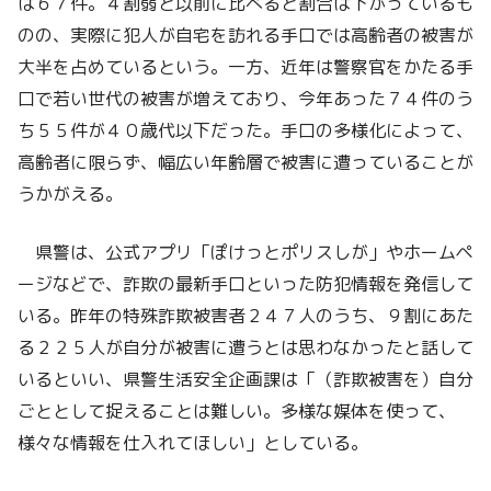
は６７件。４割弱と以前に比べると割合は下がっているも
のの、実際に犯人が自宅を訪れる手口では高齢者の被害が
大半を占めているという。一方、近年は警察官をかたる手
口で若い世代の被害が増えており、今年あった７４件のう
ち５５件が４０歳代以下だった。手口の多様化によって、
高齢者に限らず、幅広い年齢層で被害に遭っていることが
うかがえる。
県警は、公式アプリ「ぽけっとポリスしが」やホームペ
ージなどで、詐欺の最新手口といった防犯情報を発信して
いる。昨年の特殊詐欺被害者２４７人のうち、９割にあた
る２２５人が自分が被害に遭うとは思わなかったと話して
いるといい、県警生活安全企画課は「（詐欺被害を）自分
ごととして捉えることは難しい。多様な媒体を使って、
様々な情報を仕入れてほしい」としている。