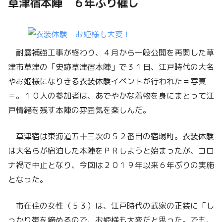
草津宿本陣 ６年ぶり催し
耐震補強工事が終わり、４月から一般公開を再開した草
津市草津の「史跡草津宿本陣」で３１日、江戸時代の大名
やお姫様になりきる衣装体験イベントが行われた＝写真
＝。１０人の参加者は、あでやかな着物を身にまとって江
戸情緒を残す本陣の雰囲気を楽しんだ。
草津宿は東海道五十三次の５２番目の宿場町。衣装体験
は大名らが宿泊した本陣をＰＲしようと始まったが、コロ
ナ禍で中止となり、今回は２０１９年以来６年ぶりの実施
となった。
市在住の女性（５３）は、江戸時代の武家の正装に「し
っかり帯を締めるので、お姫様も大変だと思った。でも、