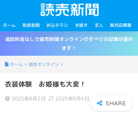
ホーム
取扱新聞
折込チラシ
手続き
求人
販売店概要
追加料金なしで読売新聞オンラインのすべての記事が読め
ます！
ホーム
読売オンライン
衣装体験 お姫様も大変！
2025年6月2日
2025年6月4日