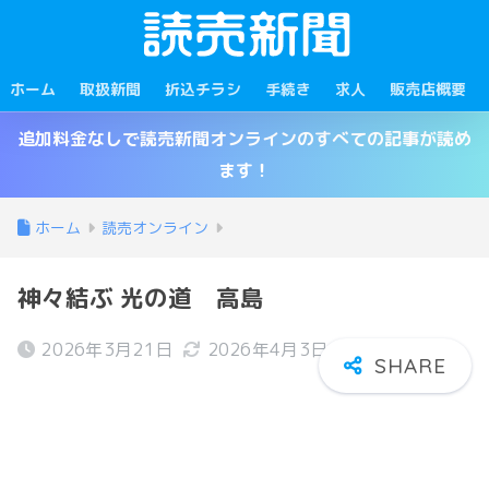
ホーム
取扱新聞
折込チラシ
手続き
求人
販売店概要
追加料金なしで読売新聞オンラインのすべての記事が読め
ます！
ホーム
読売オンライン
神々結ぶ 光の道 高島
2026年3月21日
2026年4月3日