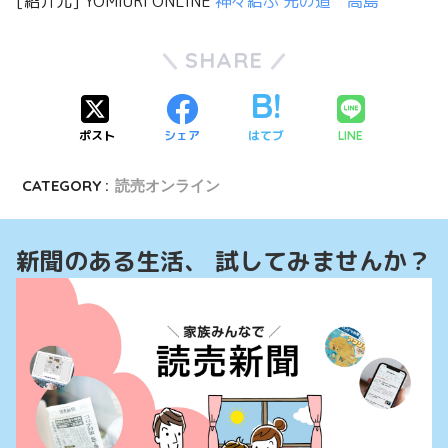
[紹介元] YOMIURI ONLINE
神々結ぶ 光の道 高島
SHARE
ポスト
シェア
はてブ
LINE
CATEGORY :
読売オンライン
新聞のある生活、 試してみませんか？