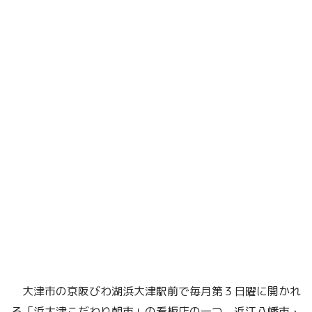
大津市の京阪びわ湖浜大津駅前で毎月第３日曜に開かれ
る「浜大津こだわり朝市」の看板店の一つ、近江八幡市・