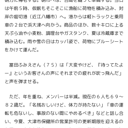
朝方に帰宅する。朝市へは、合間を縫って準備する。当日
は午前５時、仮眠もそこそこに漁船に荷物を積み込み、対
岸の堀切港（近江八幡市）へ。港からは軽トラックと乗用
車の２台で浜大津へ向かう。商品のほか、数十キロに上る
天ぷら油や小麦粉、調理台やガスタンク、夏は冷蔵庫まで
積み込む。雨や雪の日はカッパ姿で、荷物にブルーシート
をかけて運んだ。
冨田ふみえさん（７５）は「大変やけど、『待ってたよ
ー』というお客さんの声にそれまでの疲れが吹っ飛んだ」
と声を弾ませる。
ただ、年を重ね、メンバーは半減。現在の６人も６９～
８２歳だ。「名残おしいけど、体力が持たない」「車の運
転も危ないし、事故のない間にやめるべき」などと話し合
い、今夏、大津市保健所の営業許可の更新期限を迎えるの