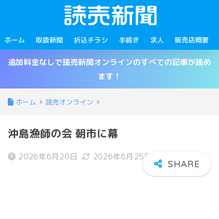
ホーム
取扱新聞
折込チラシ
手続き
求人
販売店概要
追加料金なしで読売新聞オンラインのすべての記事が読め
ます！
ホーム
読売オンライン
沖島漁師の会 朝市に幕
2026年6月20日
2026年6月25日