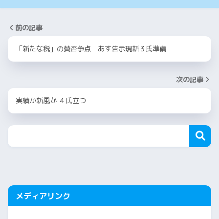
前の記事
「新たな税」の賛否争点 あす告示現新３氏準備
次の記事
実績か新風か ４氏立つ
メディアリンク