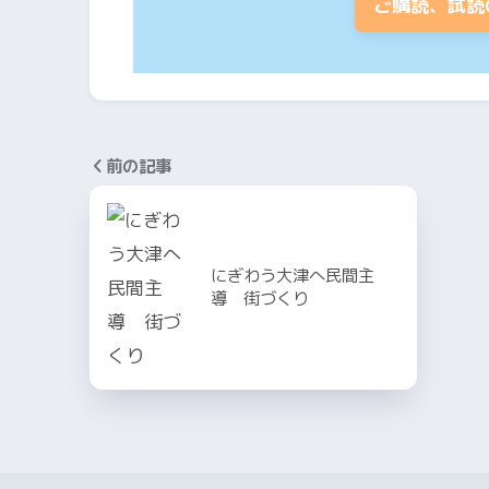
ご購読、試読
前の記事
にぎわう大津へ民間主
導 街づくり