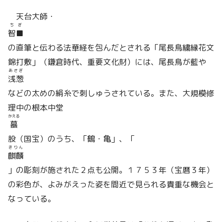
天台大師・
ちぎ
智■
の直筆と伝わる法華経を包んだとされる「尾長鳥繍縁花文
錦打敷」（鎌倉時代、重要文化財）には、尾長鳥が藍や
あさぎ
浅葱
などの太めの絹糸で刺しゅうされている。また、大規模修
理中の根本中堂
かえる
蟇
股（国宝）のうち、「鶴・亀」、「
きりん
麒麟
」の彫刻が施された２点も公開。１７５３年（宝暦３年）
の彩色が、よみがえった姿を間近で見られる貴重な機会と
なっている。