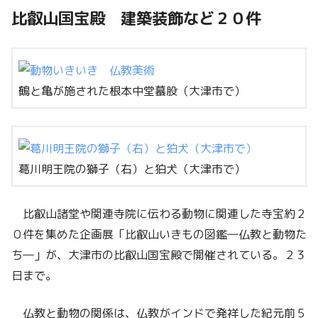
比叡山国宝殿 建築装飾など２０件
鶴と亀が施された根本中堂蟇股（大津市で）
葛川明王院の獅子（右）と狛犬（大津市で）
比叡山諸堂や関連寺院に伝わる動物に関連した寺宝約２
０件を集めた企画展「比叡山いきもの図鑑―仏教と動物た
ち―」が、大津市の比叡山国宝殿で開催されている。２３
日まで。
仏教と動物の関係は、仏教がインドで発祥した紀元前５