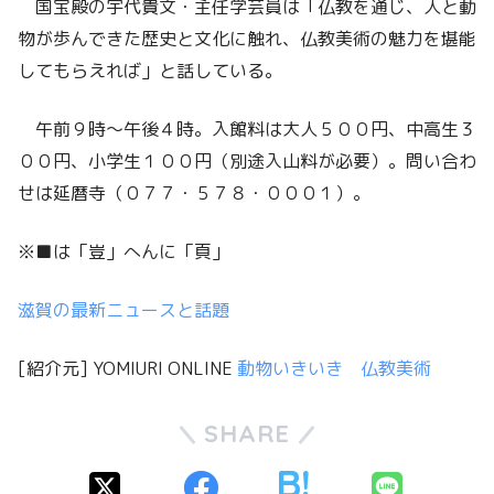
国宝殿の宇代貴文・主任学芸員は「仏教を通じ、人と動
物が歩んできた歴史と文化に触れ、仏教美術の魅力を堪能
してもらえれば」と話している。
午前９時～午後４時。入館料は大人５００円、中高生３
００円、小学生１００円（別途入山料が必要）。問い合わ
せは延暦寺（０７７・５７８・０００１）。
※■は「豈」へんに「頁」
滋賀の最新ニュースと話題
[紹介元] YOMIURI ONLINE
動物いきいき 仏教美術
SHARE