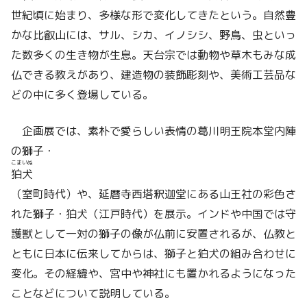
世紀頃に始まり、多様な形で変化してきたという。自然豊
かな比叡山には、サル、シカ、イノシシ、野鳥、虫といっ
た数多くの生き物が生息。天台宗では動物や草木もみな成
仏できる教えがあり、建造物の装飾彫刻や、美術工芸品な
どの中に多く登場している。
企画展では、素朴で愛らしい表情の葛川明王院本堂内陣
の獅子・
こまいぬ
狛犬
（室町時代）や、延暦寺西塔釈迦堂にある山王社の彩色さ
れた獅子・狛犬（江戸時代）を展示。インドや中国では守
護獣として一対の獅子の像が仏前に安置されるが、仏教と
ともに日本に伝来してからは、獅子と狛犬の組み合わせに
変化。その経緯や、宮中や神社にも置かれるようになった
ことなどについて説明している。