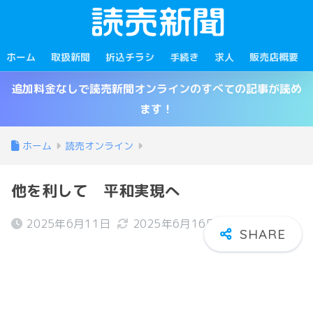
ホーム
取扱新聞
折込チラシ
手続き
求人
販売店概要
追加料金なしで読売新聞オンラインのすべての記事が読め
ます！
ホーム
読売オンライン
他を利して 平和実現へ
2025年6月11日
2025年6月16日