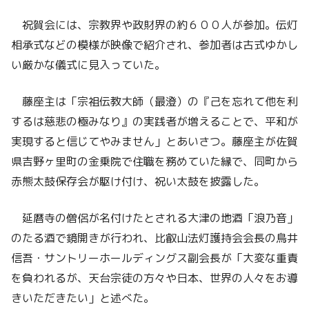
祝賀会には、宗教界や政財界の約６００人が参加。伝灯
相承式などの模様が映像で紹介され、参加者は古式ゆかし
い厳かな儀式に見入っていた。
藤座主は「宗祖伝教大師（最澄）の『己を忘れて他を利
するは慈悲の極みなり』の実践者が増えることで、平和が
実現すると信じてやみません」とあいさつ。藤座主が佐賀
県吉野ヶ里町の金乗院で住職を務めていた縁で、同町から
赤熊太鼓保存会が駆け付け、祝い太鼓を披露した。
延暦寺の僧侶が名付けたとされる大津の地酒「浪乃音」
のたる酒で鏡開きが行われ、比叡山法灯護持会会長の鳥井
信吾・サントリーホールディングス副会長が「大変な重責
を負われるが、天台宗徒の方々や日本、世界の人々をお導
きいただきたい」と述べた。