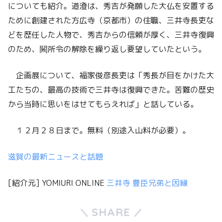
についても紹介。道澄は、秀吉が発願した大仏を安置する
ために創建された方広寺（京都市）の住職、三井寺長吏な
どを歴任した人物で、秀吉からの信頼が厚く、三井寺復興
のため、闕所令の解除を繰り返し要望していたという。
企画展について、福家俊彦長吏は「秀長が目をかけた大
工たちの、最高の技術で三井寺は復興できた。苦難の歴史
から当時に思いをはせてもらえれば」と話している。
１２月２８日まで。無料（別途入山料が必要）。
滋賀の最新ニュースと話題
[紹介元] YOMIURI ONLINE
三井寺 豊臣兄弟と因縁
SHARE