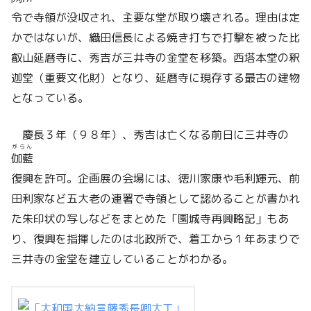
令で寺領が没収され、主要な堂が取り壊される。理由は定
かではないが、織田信長による焼き打ちで打撃を被った比
叡山延暦寺に、秀吉が三井寺の金堂を移築。西塔本堂の釈
迦堂（重要文化財）となり、延暦寺に現存する最古の建物
となっている。
慶長３年（９８年）、秀吉は亡くなる前日に三井寺の
がらん
伽藍
復興を許可。企画展の会場には、徳川家康や毛利輝元、前
田利家など五大老の連署で寺領として認めることが書かれ
た朱印状の写しなどをまとめた「園城寺再興略記」もあ
り、復興を指揮したのは北政所で、着工から１年あまりで
三井寺の金堂を建立していることがわかる。