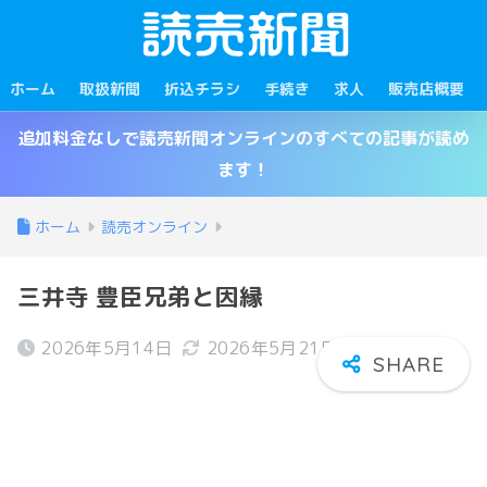
ホーム
取扱新聞
折込チラシ
手続き
求人
販売店概要
追加料金なしで読売新聞オンラインのすべての記事が読め
ます！
ホーム
読売オンライン
三井寺 豊臣兄弟と因縁
2026年5月14日
2026年5月21日