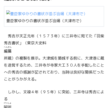
豊臣家ゆかりの書状が並ぶ会場（大津市で）
秀吉が天正元年（１５７３年）に三井寺に宛てた「羽柴
秀吉書状」（東京大史料
へんさん
編纂
所蔵）の複製を展示。大津城を築城する前に、大津港に蔵
を造営するため、三井寺が寺家大工３０人を手配したこと
への秀吉の感謝が記されており、当時は良好な関係だった
ことがうかがえる。
しかし、文禄４年（９５年）に突如、三井寺は秀吉によ
る
けっしょ
闕所