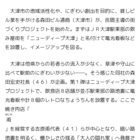
大津市の地域活性化や、にぎわい創出を目的に、貸しビ
ル業を手がける森田ビル通商（大津市）が、民間主導の街
づくりプロジェクトを始めた。まずはＪＲ大津駅東部の飲
み屋街を「ニューディープ大津」と名付けて電光看板など
を設置し、イメージアップを図る。
大津は他県からの若者らの流入が少なく、草津や守山に
比べて駅前のにぎわいが少ない――。そう感じた同社の森
田宏史社長（４６）が企画。第１弾はニューディープ大津
プロジェクトで、飲食店８店舗が並ぶ駅東部の路地裏に電
光看板や計８個のレトロなちょうちんを設置する。ここで
焼き肉店「
はじめ
甫
」を経営する吉原甫代表（４１）らが中心となり、暗い路
地裏を明るく、懐かしさの残る「大人の隠れ家」へ発展さ