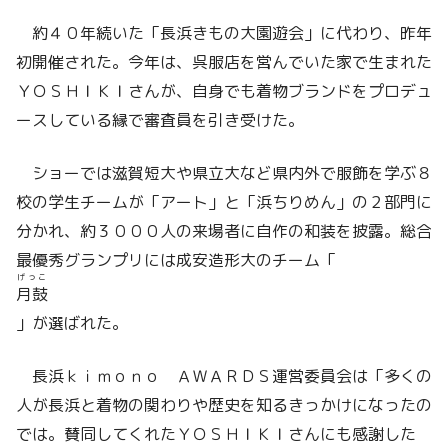
約４０年続いた「長浜きもの大園遊会」に代わり、昨年
初開催された。今年は、呉服店を営んでいた家で生まれた
ＹＯＳＨＩＫＩさんが、自身でも着物ブランドをプロデュ
ースしている縁で審査員を引き受けた。
ショーでは滋賀短大や県立大など県内外で服飾を学ぶ８
校の学生チームが「アート」と「浜ちりめん」の２部門に
分かれ、約３０００人の来場者に自作の和装を披露。総合
最優秀グランプリには成安造形大のチーム「
げっこ
月鼓
」が選ばれた。
長浜ｋｉｍｏｎｏ ＡＷＡＲＤＳ運営委員会は「多くの
人が長浜と着物の関わりや歴史を知るきっかけになったの
では。賛同してくれたＹＯＳＨＩＫＩさんにも感謝した